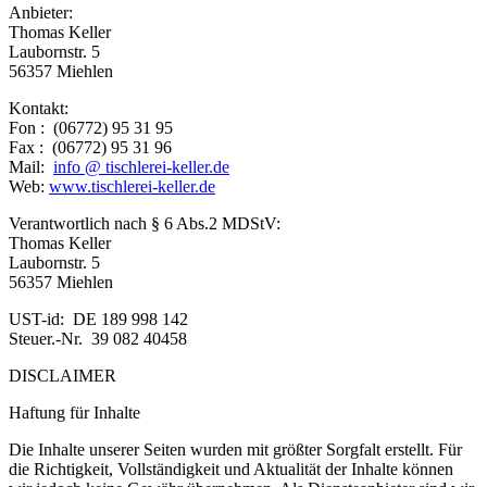
Anbieter:
Thomas Keller
Laubornstr. 5
56357 Miehlen
Kontakt:
Fon : (06772) 95 31 95
Fax : (06772) 95 31 96
Mail:
info @ tischlerei-
keller.de
Web:
www.tischlerei-
keller.de
Verantwortlich nach
§ 6 Abs.2 MDStV:
Thomas Keller
Laubornstr. 5
56357 Miehlen
UST-
id: DE 189 998 142
Steuer.-
Nr. 39 082 40458
DISCLAIMER
Haftung für Inhalte
Die Inhalte unserer Seiten wurden mit größter Sorgfalt erstellt. Für
die Richtigkeit, Vollständigkeit und Aktualität der Inhalte können