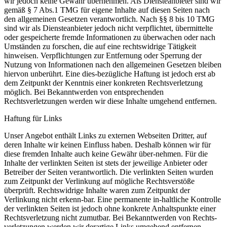
wir jedoch keine Gewähr übernehmen. Als Diensteanbieter sind wir
gemäß § 7 Abs.1 TMG für eigene Inhalte auf diesen Seiten nach
den allgemeinen Gesetzen verantwortlich. Nach §§ 8 bis 10 TMG
sind wir als Diensteanbieter jedoch nicht verpflichtet, übermittelte
oder gespeicherte fremde Informationen zu überwachen oder nach
Umständen zu forschen, die auf eine rechtswidrige Tätigkeit
hinweisen. Verpflichtungen zur Entfernung oder Sperrung der
Nutzung von Informationen nach den allgemeinen Gesetzen bleiben
hiervon unberührt. Eine dies-
bezügliche Haftung ist jedoch erst ab
dem Zeitpunkt der Kenntnis einer konkreten Rechtsverletzung
möglich. Bei Bekanntwerden von entsprechenden
Rechtsverletzungen werden wir diese Inhalte umgehend entfernen.
Haftung für Links
Unser Angebot enthält Links zu externen Webseiten Dritter, auf
deren Inhalte wir keinen Einfluss haben. Deshalb können wir für
diese fremden Inhalte auch keine Gewähr über-
nehmen. Für die
Inhalte der verlinkten Seiten ist stets der jeweilige Anbieter oder
Betreiber der Seiten verantwortlich. Die verlinkten Seiten wurden
zum Zeitpunkt der Verlinkung auf mögliche Rechtsverstöße
überprüft. Rechtswidrige Inhalte waren zum Zeitpunkt der
Verlinkung nicht erkenn-
bar. Eine permanente in-
haltliche Kontrolle
der verlinkten Seiten ist jedoch ohne konkrete Anhaltspunkte einer
Rechts­ver­letzung nicht zumutbar. Bei Bekanntwerden von Rechts­
verletzungen werden wir derartige Links umgehend entfernen.